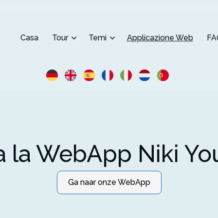
Casa
Tour
Temi
Applicazione Web
FA
 la WebApp Niki Yo
Ga naar onze WebApp