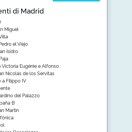
enti di Madrid
r
n Miguel
Villa
Pedro el Viejo
n Isidro
Paja
Victoria Eugénie e Alfonso
an Nicolás de los Servitas
a Filippo IV
iente
iardino del Palazzo
spaña B
an Martin
efónica
Sol