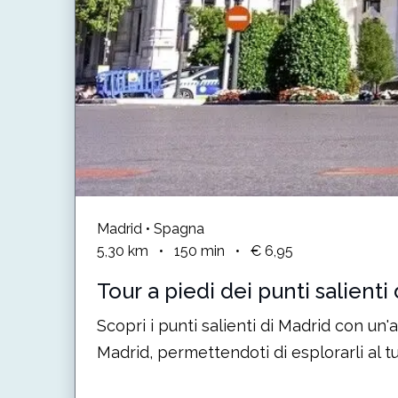
Madrid • Spagna
5,30
km
•
150
min
•
€ 6,95
Tour a piedi dei punti salienti
Scopri i punti salienti di Madrid con un'
Madrid, permettendoti di esplorarli al tuo