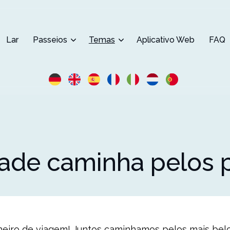
Lar
Passeios
Temas
Aplicativo Web
FAQ
dade caminha pelos p
eiro de viagem! Juntos caminhamos pelos mais belos