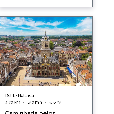
Delft • Holanda
4,70
km
•
150
min
•
€ 6,95
Caminhada pelos