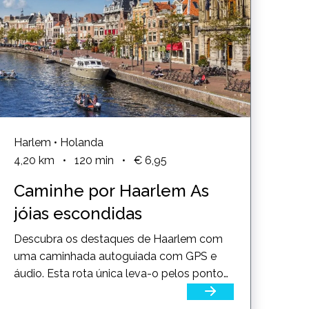
Harlem • Holanda
4,20
km
•
120
min
•
€ 6,95
Caminhe por Haarlem As
jóias escondidas
Descubra os destaques de Haarlem com
uma caminhada autoguiada com GPS e
áudio. Esta rota única leva-o pelos pontos
turísticos históricos de...