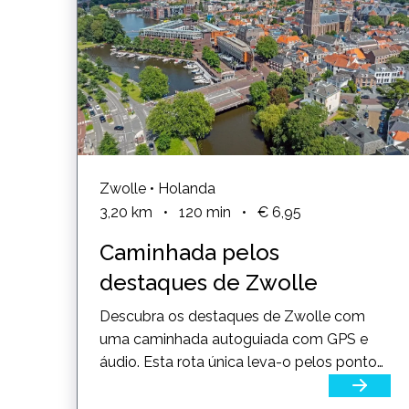
Zwolle • Holanda
3,20
km
•
120
min
•
€ 6,95
Caminhada pelos
destaques de Zwolle
Descubra os destaques de Zwolle com
uma caminhada autoguiada com GPS e
áudio. Esta rota única leva-o pelos pontos
turísticos históricos de Zwolle,...