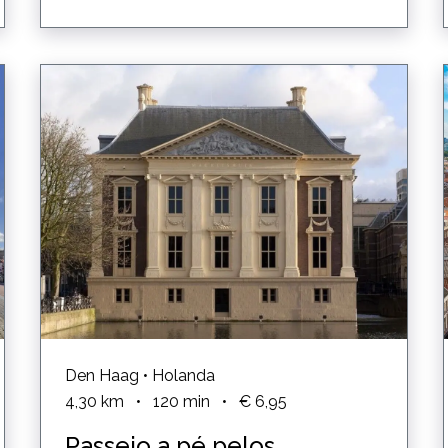
Den Haag • Holanda
4,30
km
•
120
min
•
€ 6,95
Passeio a pé pelos