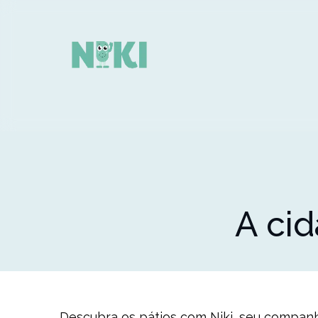
A ci
Descubra os pátios com Niki, seu companh