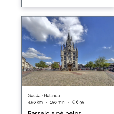
Gouda • Holanda
4,50
km
•
150
min
•
€ 6,95
Passeio a pé pelos