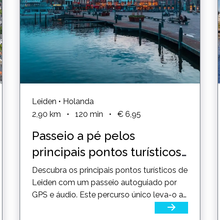
Leiden • Holanda
2,90
km
•
120
min
•
€ 6,95
Passeio a pé pelos
principais pontos turísticos
Leiden
Descubra os principais pontos turísticos de
Leiden com um passeio autoguiado por
GPS e áudio. Este percurso único leva-o a
conhecer os locais...