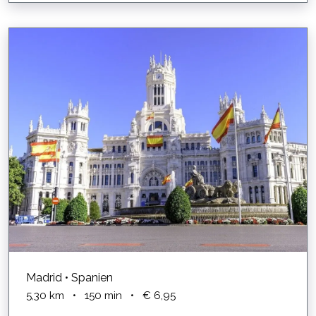
Madrid • Spanien
5,30
km
•
150
min
•
€ 6,95