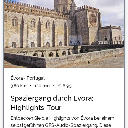
Évora • Portugal
3,80
km
•
120
min
•
€ 6,95
Spaziergang durch Évora:
Highlights-Tour
Entdecken Sie die Highlights von Évora bei einem
selbstgeführten GPS-Audio-Spaziergang. Diese