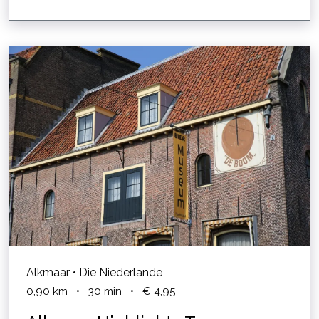
Alkmaar • Die Niederlande
0,90
km
•
30
min
•
€ 4,95