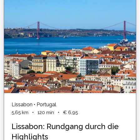
Lissabon • Portugal
5,65
km
•
120
min
•
€ 6,95
Lissabon: Rundgang durch die
Highlights