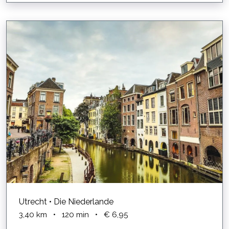
Utrecht • Die Niederlande
3,40
km
•
120
min
•
€ 6,95