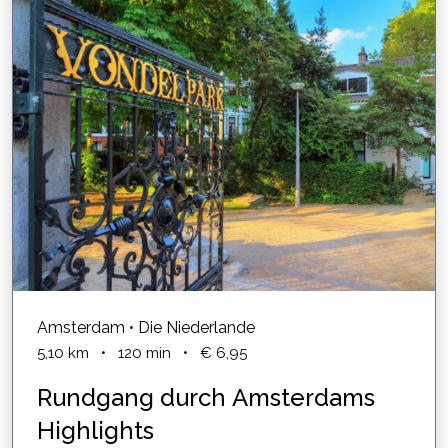
Amsterdam • Die Niederlande
5,10
km
•
120
min
•
€ 6,95
Rundgang durch Amsterdams
Highlights