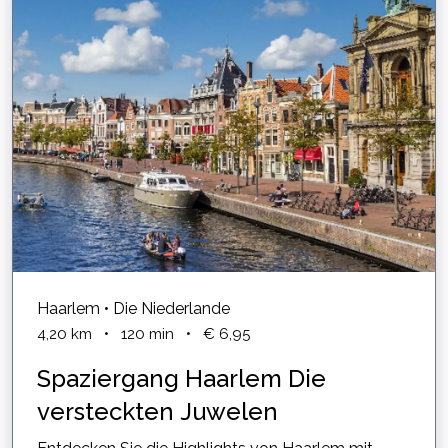
Haarlem • Die Niederlande
4,20
km
•
120
min
•
€ 6,95
Spaziergang Haarlem Die
versteckten Juwelen