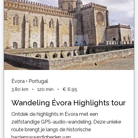
Évora • Portugal
3,80
km
•
120
min
•
€ 6,95
Wandeling Évora Highlights tour
Ontdek de highlights in Évora met een
zelfstandige GPS-audio-wandeling. Deze unieke
route brengt je langs de historische
bezienswaardigheden van...