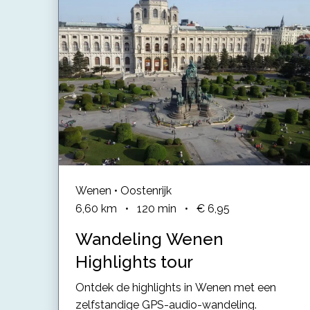
Wenen • Oostenrijk
6,60
km
•
120
min
•
€ 6,95
Wandeling Wenen
Highlights tour
Ontdek de highlights in Wenen met een
zelfstandige GPS-audio-wandeling.