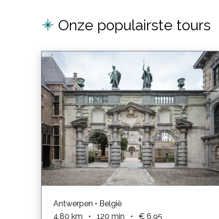
Onze populairste tours
Antwerpen • België
4,80
km
•
120
min
•
€ 6,95