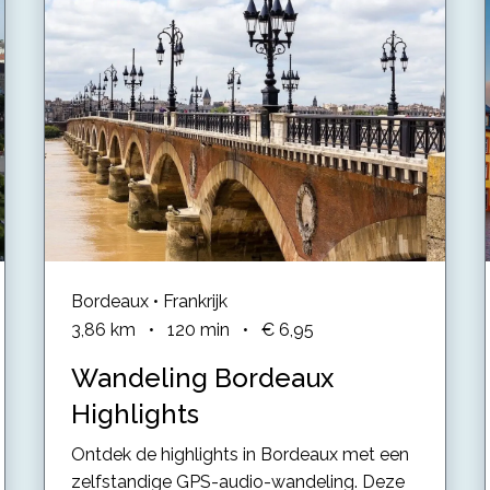
Bordeaux • Frankrijk
3,86
km
•
120
min
•
€ 6,95
Wandeling Bordeaux
Highlights
Ontdek de highlights in Bordeaux met een
zelfstandige GPS-audio-wandeling. Deze