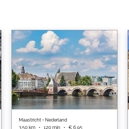
Maastricht • Nederland
3,50
km
•
120
min
•
€ 6,95