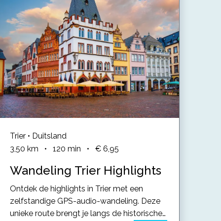
Trier • Duitsland
3,50
km
•
120
min
•
€ 6,95
Wandeling Trier Highlights
Ontdek de highlights in Trier met een
zelfstandige GPS-audio-wandeling. Deze
unieke route brengt je langs de historische