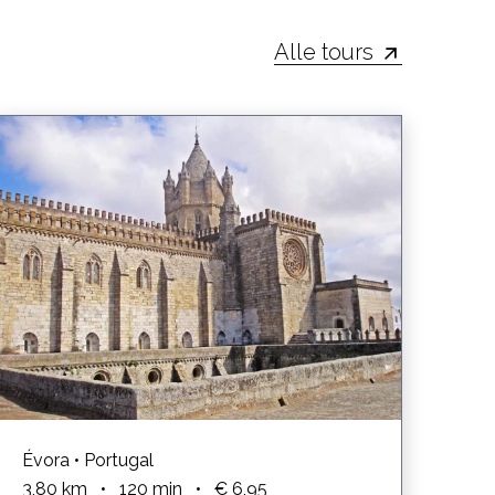
Alle tours
Évora • Portugal
3,80
km
•
120
min
•
€ 6,95