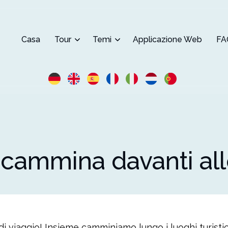
Casa
Tour
Temi
Applicazione Web
FA
à cammina davanti all
i viaggio! Insieme camminiamo lungo i luoghi turistici 