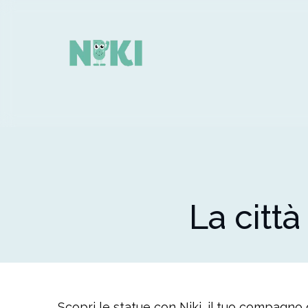
La citt
Scopri le statue con Niki, il tuo compagno d