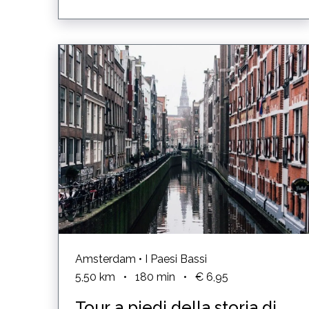
Amsterdam • I Paesi Bassi
5,50
km
•
180
min
•
€ 6,95
Tour a piedi della storia di