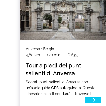
Anversa • Belgio
4,80
km
•
120
min
•
€ 6,95
Tour a piedi dei punti
salienti di Anversa
Scopri i punti salienti di Anversa con
un'audioguida GPS autoguidata. Questo
itinerario unico ti condurrà attraverso i
luoghi storici di Anversa,...