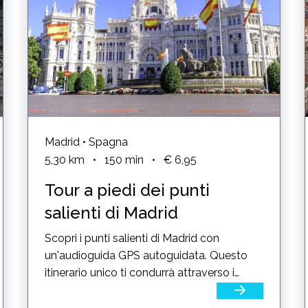
Madrid • Spagna
5,30
km
•
150
min
•
€ 6,95
Tour a piedi dei punti
salienti di Madrid
Scopri i punti salienti di Madrid con
un'audioguida GPS autoguidata. Questo
itinerario unico ti condurrà attraverso i
luoghi storici di Madrid,...