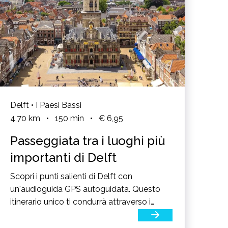
Delft • I Paesi Bassi
4,70
km
•
150
min
•
€ 6,95
Passeggiata tra i luoghi più
importanti di Delft
Scopri i punti salienti di Delft con
un'audioguida GPS autoguidata. Questo
itinerario unico ti condurrà attraverso i
luoghi storici di Delft,...